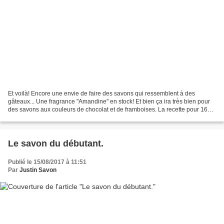
Et voilà! Encore une envie de faire des savons qui ressemblent à des
gâteaux... Une fragrance "Amandine" en stock! Et bien ça ira très bien pour
des savons aux couleurs de chocolat et de framboises. La recette pour 16
savons: - 360g d'huile de cophra(30%)....
Le savon du débutant.
Publié le 15/08/2017 à 11:51
Par
Justin Savon