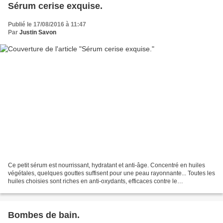
Sérum cerise exquise.
Publié le 17/08/2016 à 11:47
Par
Justin Savon
Ce petit sérum est nourrissant, hydratant et anti-âge. Concentré en huiles
végétales, quelques gouttes suffisent pour une peau rayonnante... Toutes les
huiles choisies sont riches en anti-oxydants, efficaces contre le
vieillissement cutané, elles nourrissent,...
Bombes de bain.