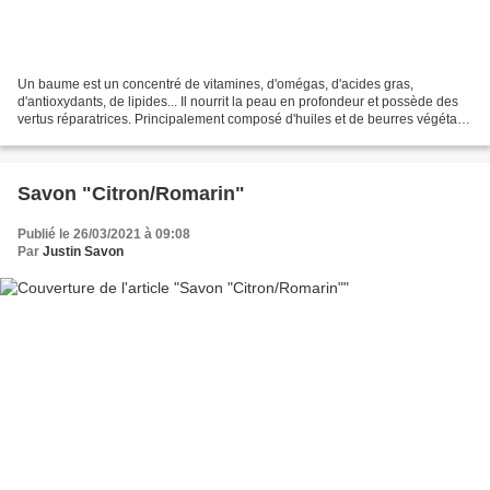
Un baume est un concentré de vitamines, d'omégas, d'acides gras,
d'antioxydants, de lipides... Il nourrit la peau en profondeur et possède des
vertus réparatrices. Principalement composé d'huiles et de beurres végétaux
il doit sa texture plus ou moins...
Savon "Citron/Romarin"
Publié le 26/03/2021 à 09:08
Par
Justin Savon