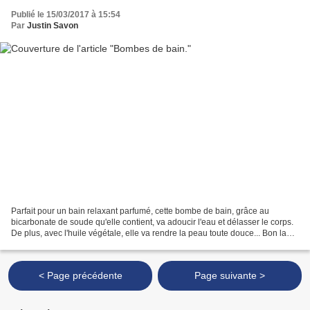
Publié le 15/03/2017 à 15:54
Par
Justin Savon
Parfait pour un bain relaxant parfumé, cette bombe de bain, grâce au
bicarbonate de soude qu'elle contient, va adoucir l'eau et délasser le corps.
De plus, avec l'huile végétale, elle va rendre la peau toute douce... Bon la
baignoire un peu grasse aussi,...
< Page précédente
Page suivante >