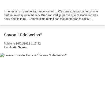
Il me restait un peu de fragrance romarin... C'est assez improbable comme
parfum! Avec quoi la marier? Du citron vert, je pense que l'association des
deux peut le faire... Comme il me restait pas mal de fragrance j'ai fait
carrément 2kg de savon:) - 320g...
Savon "Edelweiss"
Publié le 16/01/2021 à 17:42
Par
Justin Savon