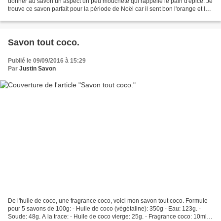
donner au savon un aspect un peu moucheté qui rappelle le pain d'épice. Je
trouve ce savon parfait pour la période de Noël car il sent bon l'orange et la
cannelle avec une pointe...
Savon tout coco.
Publié le 09/09/2016 à 15:29
Par
Justin Savon
De l'huile de coco, une fragrance coco, voici mon savon tout coco. Formule
pour 5 savons de 100g: - Huile de coco (végétaline): 350g - Eau: 123g. -
Soude: 48g. A la trace: - Huile de coco vierge: 25g. - Fragrance coco: 10ml. -