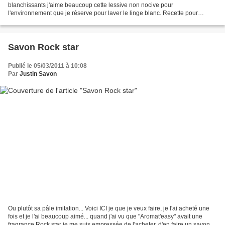
blanchissants j'aime beaucoup cette lessive non nocive pour
l'environnement que je réserve pour laver le linge blanc. Recette pour
1kg400, de quoi remplir mon remplir mon pot en verre: - 500g...
Savon Rock star
Publié le 05/03/2011 à 10:08
Par
Justin Savon
Ou plutôt sa pâle imitation... Voici ICI je que je veux faire, je l'ai acheté une
fois et je l'ai beaucoup aimé... quand j'ai vu que "Aromat'easy" avait une
fragrance Rock star je me suis empressée de l'acheter, d'en faire un savon et