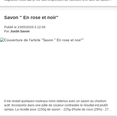
de le tester......
Savon " En rose et noir"
Publié le 23/05/2020 à 12:56
Par
Justin Savon
Il me restait quelques rouleaux noirs obtenus avec un savon au charbon
actif. Incorporés dans une pâte de couleur contrastée le résultat est plutôt
sympa. La recette pour 1150g de savon: - 225g d'huile de coco (29%) - 271g
d'huile d'olive (35%) - 124g...