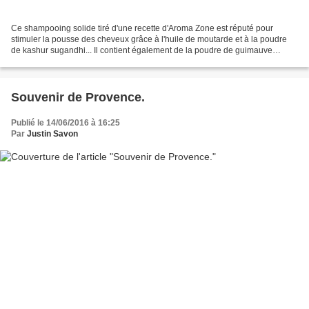
Ce shampooing solide tiré d'une recette d'Aroma Zone est réputé pour
stimuler la pousse des cheveux grâce à l'huile de moutarde et à la poudre
de kashur sugandhi... Il contient également de la poudre de guimauve
démêlante. Il a l'avantage de ne pas foncer...
Souvenir de Provence.
Publié le 14/06/2016 à 16:25
Par
Justin Savon