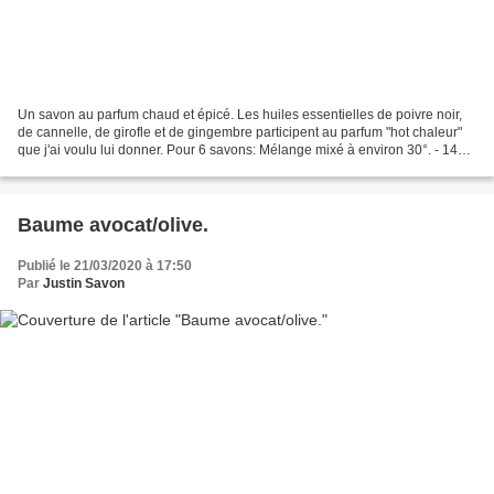
Un savon au parfum chaud et épicé. Les huiles essentielles de poivre noir,
de cannelle, de girofle et de gingembre participent au parfum "hot chaleur"
que j'ai voulu lui donner. Pour 6 savons: Mélange mixé à environ 30°. - 145g
de cophra (29%). - 250g...
Baume avocat/olive.
Publié le 21/03/2020 à 17:50
Par
Justin Savon