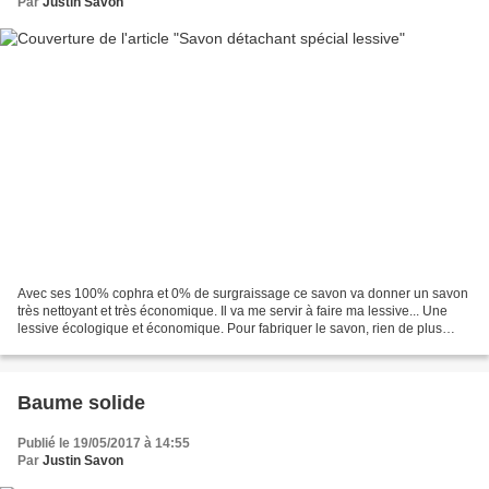
Par
Justin Savon
Avec ses 100% cophra et 0% de surgraissage ce savon va donner un savon
très nettoyant et très économique. Il va me servir à faire ma lessive... Une
lessive écologique et économique. Pour fabriquer le savon, rien de plus
facile à faire, pour peu que l'on...
Baume solide
Publié le 19/05/2017 à 14:55
Par
Justin Savon