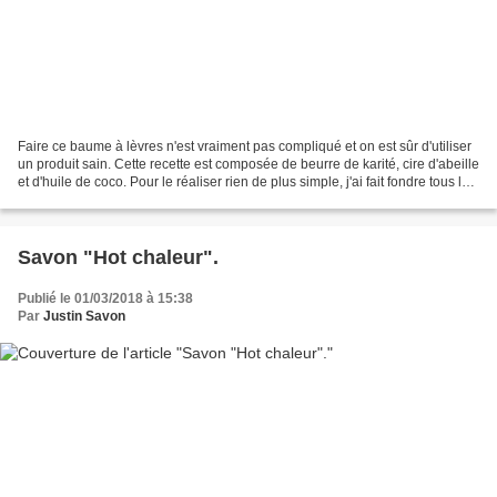
Faire ce baume à lèvres n'est vraiment pas compliqué et on est sûr d'utiliser
un produit sain. Cette recette est composée de beurre de karité, cire d'abeille
et d'huile de coco. Pour le réaliser rien de plus simple, j'ai fait fondre tous les
ingrédients...
Savon "Hot chaleur".
Publié le 01/03/2018 à 15:38
Par
Justin Savon