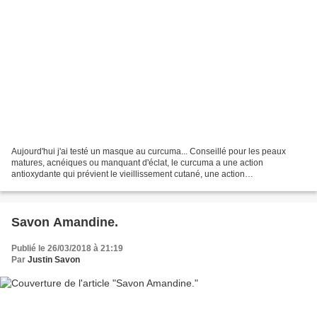
Aujourd'hui j'ai testé un masque au curcuma... Conseillé pour les peaux
matures, acnéiques ou manquant d'éclat, le curcuma a une action
antioxydante qui prévient le vieillissement cutané, une action
antibactérienne, et une action anti-inflammatoire. Et...
Savon Amandine.
Publié le 26/03/2018 à 21:19
Par
Justin Savon