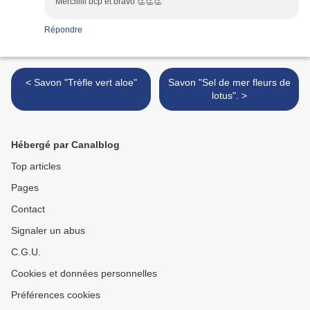
Merciiiiii bcp et bravo 👏👏👏
Répondre
< Savon "Trèfle vert aloe"
Savon "Sel de mer fleurs de
lotus". >
Hébergé par Canalblog
Top articles
Pages
Contact
Signaler un abus
C.G.U.
Cookies et données personnelles
Préférences cookies