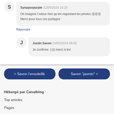
S
Synapsepurple
22/05/2024 16:20
On imagine l’odeur rien qu’en regardant les photos 👏👏👏
Merci pour tous ces partages
Répondre
J
Justin Savon
25/05/2024 09:06
Je confirme :):))) merci à toi!
< Savon l'ensoleillé.
Savon "jasmin" >
Hébergé par Canalblog
Top articles
Pages