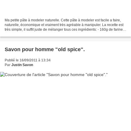
Ma petite pâte à modeler naturelle. Cette pâte à modeler est facile a faire,
naturelle, économique et vraiment très agréable à manipuler. La recette est
très simple, il suffit juste de mélanger tous ces ingrédients: - 160g de farine. -
280g de sel fin....
Savon pour homme "old spice".
Publié le 16/09/2011 à 13:34
Par
Justin Savon