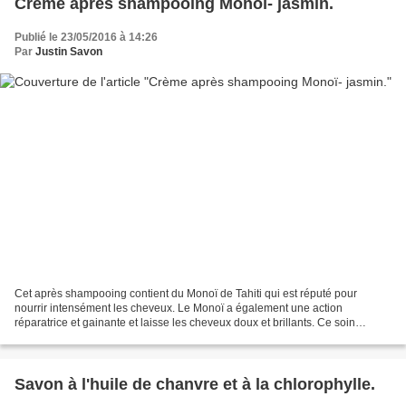
Crème après shampooing Monoï- jasmin.
Publié le 23/05/2016 à 14:26
Par
Justin Savon
Cet après shampooing contient du Monoï de Tahiti qui est réputé pour
nourrir intensément les cheveux. Le Monoï a également une action
réparatrice et gainante et laisse les cheveux doux et brillants. Ce soin
contient de la provitamine B5: fortifiante et...
Savon à l'huile de chanvre et à la chlorophylle.