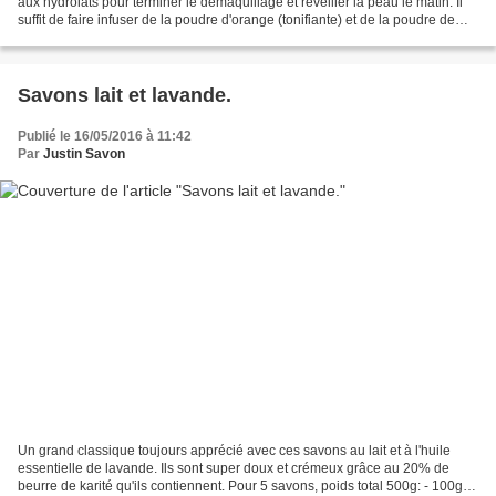
aux hydrolats pour terminer le démaquillage et réveiller la peau le matin. Il
suffit de faire infuser de la poudre d'orange (tonifiante) et de la poudre de
rose (régénérante)....
Savons lait et lavande.
Publié le 16/05/2016 à 11:42
Par
Justin Savon
Un grand classique toujours apprécié avec ces savons au lait et à l'huile
essentielle de lavande. Ils sont super doux et crémeux grâce au 20% de
beurre de karité qu'ils contiennent. Pour 5 savons, poids total 500g: - 100g