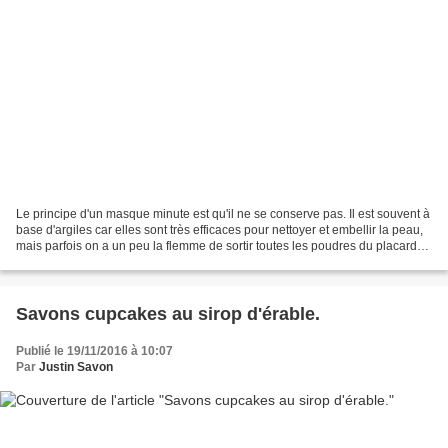
Le principe d'un masque minute est qu'il ne se conserve pas. Il est souvent à
base d'argiles car elles sont très efficaces pour nettoyer et embellir la peau,
mais parfois on a un peu la flemme de sortir toutes les poudres du placard
pour faire son petit...
Savons cupcakes au sirop d'érable.
Publié le 19/11/2016 à 10:07
Par
Justin Savon