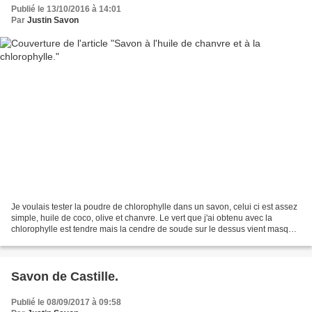
Publié le 13/10/2016 à 14:01
Par
Justin Savon
Je voulais tester la poudre de chlorophylle dans un savon, celui ci est assez
simple, huile de coco, olive et chanvre. Le vert que j'ai obtenu avec la
chlorophylle est tendre mais la cendre de soude sur le dessus vient masquer
la couleur... Je ne peux,...
Savon de Castille.
Publié le 08/09/2017 à 09:58