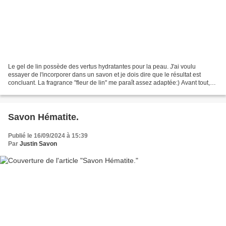
Le gel de lin possède des vertus hydratantes pour la peau. J'ai voulu
essayer de l'incorporer dans un savon et je dois dire que le résultat est
concluant. La fragrance "fleur de lin" me paraît assez adaptée:) Avant tout,
préparez le gel de lin la veille...
Savon Hématite.
Publié le 16/09/2024 à 15:39
Par
Justin Savon