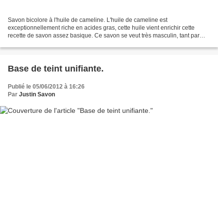
Savon bicolore à l'huile de cameline. L'huile de cameline est
exceptionnellement riche en acides gras, cette huile vient enrichir cette
recette de savon assez basique. Ce savon se veut très masculin, tant par
son parfum de bois et d'épices, par sa couleur...
Base de teint unifiante.
Publié le 05/06/2012 à 16:26
Par
Justin Savon