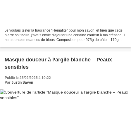
Je voulais tester la fragrance "Hématite" pour mon savon, et bien que cette
pierre soit noire, j'avais envie d'ajouter une certaine couleur à ma création. Il
sera donc en nuances de bleus. Composition pour 975g de pâte: - 170g
d'huile de coco (26,6%)...
Masque douceur à l’argile blanche – Peaux
sensibles
Publié le 25/02/2025 à 10:22
Par
Justin Savon