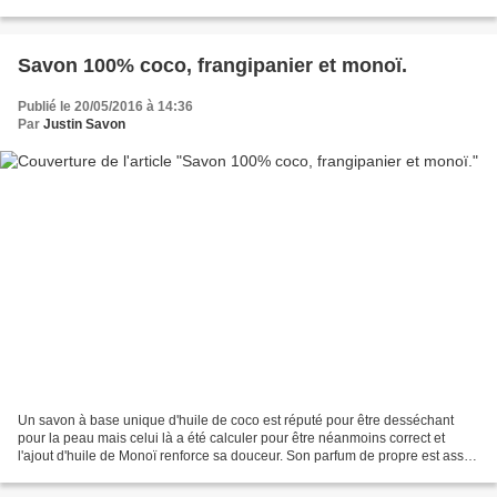
d'huile de coco.(29%) - 120g...
Savon 100% coco, frangipanier et monoï.
Publié le 20/05/2016 à 14:36
Par
Justin Savon
Un savon à base unique d'huile de coco est réputé pour être desséchant
pour la peau mais celui là a été calculer pour être néanmoins correct et
l'ajout d'huile de Monoï renforce sa douceur. Son parfum de propre est assez
prononcé et sa blancheur est immaculée....