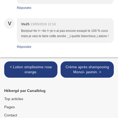
Répondre
V
Viv25
23/05/2016 12:16
Bonjour<br /> <br /> je n ai pas encore essayé le 100 % coco
mais je vais le faire cette année :_) quelle blancheur, j adore !
Répondre
< Lotion simplissime rose
Crème après shampooing
orange.
Monoï- jasmin. >
Hébergé par Canalblog
Top articles
Pages
Contact