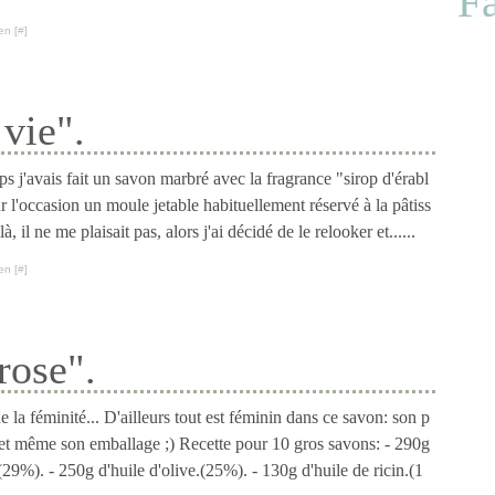
F
en [
#
]
vie".
ps j'avais fait un savon marbré avec la fragrance "sirop d'érabl
ur l'occasion un moule jetable habituellement réservé à la pâtiss
à, il ne me plaisait pas, alors j'ai décidé de le relooker et......
en [
#
]
rose".
 la féminité... D'ailleurs tout est féminin dans ce savon: son p
 et même son emballage ;) Recette pour 10 gros savons: - 290g
(29%). - 250g d'huile d'olive.(25%). - 130g d'huile de ricin.(1