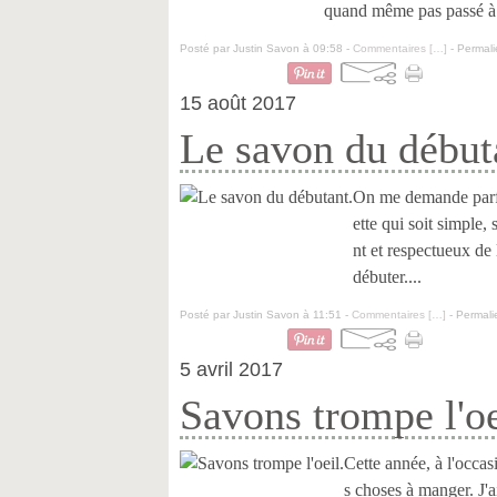
quand même pas passé à cô
Posté par Justin Savon à 09:58 -
Commentaires [
…
]
- Permali
15 août 2017
Le savon du début
On me demande parfo
ette qui soit simple
nt et respectueux de
débuter....
Posté par Justin Savon à 11:51 -
Commentaires [
…
]
- Permali
5 avril 2017
Savons trompe l'oe
Cette année, à l'occasi
s choses à manger. J'a