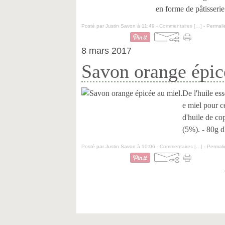
en forme de pâtisserie 
Posté par Justin Savon à 11:49 -
Commentaires [
…
]
- Permali
8 mars 2017
Savon orange épic
De l'huile es
e miel pour c
d'huile de co
(5%). - 80g d'
Posté par Justin Savon à 10:06 -
Commentaires [
…
]
- Permali