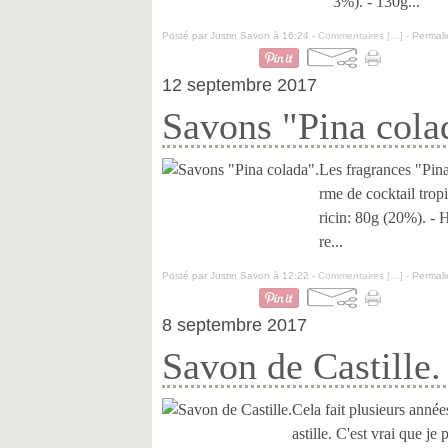
3%). - 130g...
Posté par Justin Savon à 16:24 -
Commentaires [
…
]
- Permali
12 septembre 2017
Savons "Pina cola
Les fragrances "Pina
rme de cocktail trop
ricin: 80g (20%). - 
re...
Posté par Justin Savon à 12:22 -
Commentaires [
…
]
- Permali
8 septembre 2017
Savon de Castille.
Cela fait plusieurs année
astille. C'est vrai que j