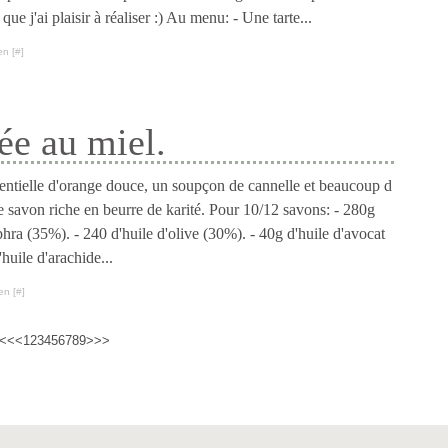
que j'ai plaisir à réaliser :) Au menu: - Une tarte...
en [
#
]
ée au miel.
sentielle d'orange douce, un soupçon de cannelle et beaucoup d
e savon riche en beurre de karité. Pour 10/12 savons: - 280g
phra (35%). - 240 d'huile d'olive (30%). - 40g d'huile d'avocat
huile d'arachide...
en [
#
]
<<
<
1
2
3
4
5
6
7
8
9
>
>>