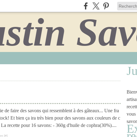
Ju
Bienv
artis
recet
e de faire des savons qui ressemblent à des gâteaux... Une fra
vous 
ck! Et bien ça ira très bien pour des savons aux couleurs de c
savon
Ex
 La recette pour 16 savons: - 360g d'huile de cophra(30%)....
re
en [
#
]