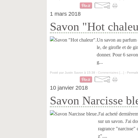
1 mars 2018
Savon "Hot chaleu
Un savon au parfum ch
le, de girofle et de 
donner. Pour 6 savon
g...
Posté par Justin Savon à 15:38 -
Commentaires [
…
]
- Permali
10 janvier 2018
Savon Narcisse bl
J'ai acheté dernièrem
sur un savon. J'ai d
ragrance "narcisse" 
z"....