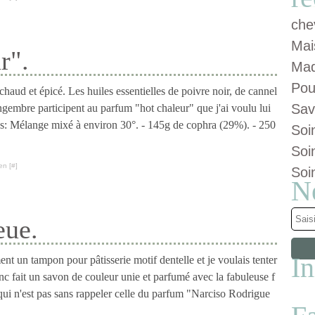
che
Mai
r".
Maq
Pou
aud et épicé. Les huiles essentielles de poivre noir, de cannel
Sav
gingembre participent au parfum "hot chaleur" que j'ai voulu lui
s: Mélange mixé à environ 30°. - 145g de cophra (29%). - 250
Soi
Soi
en [
#
]
Soi
N
eue.
I
ent un tampon pour pâtisserie motif dentelle et je voulais tenter
onc fait un savon de couleur unie et parfumé avec la fabuleuse f
qui n'est pas sans rappeler celle du parfum "Narciso Rodrigue