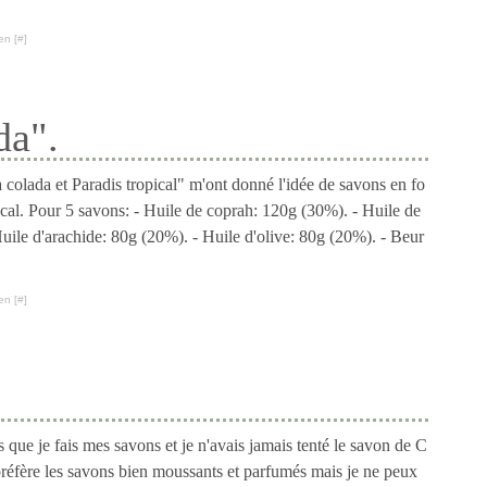
en [
#
]
da".
 colada et Paradis tropical" m'ont donné l'idée de savons en fo
ical. Pour 5 savons: - Huile de coprah: 120g (30%). - Huile de
Huile d'arachide: 80g (20%). - Huile d'olive: 80g (20%). - Beur
en [
#
]
s que je fais mes savons et je n'avais jamais tenté le savon de C
e préfère les savons bien moussants et parfumés mais je ne peux