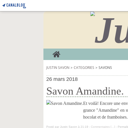
Home
JUSTIN SAVON
>
CATEGORIES
>
SAVONS
26 mars 2018
Savon Amandine.
Et voilà! Encore une envi
grance "Amandine" en sto
hocolat et de framboises.
Posté par Justin Savon à 21:19 -
Commentaires [
…
]
- Permali