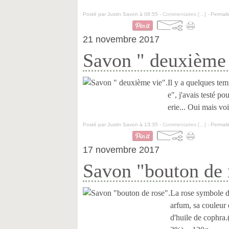
Posté par Justin Savon à 08:55 -
Commentaires [
…
]
- Permali
21 novembre 2017
Savon " deuxième 
Il y a quelques tem
e", j'avais testé po
erie... Oui mais voil
Posté par Justin Savon à 13:35 -
Commentaires [
…
]
- Permali
17 novembre 2017
Savon "bouton de 
La rose symbole de
arfum, sa couleur
d'huile de cophra.