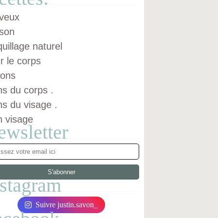
veux
son
uillage naturel
r le corps
ons
ns du corps .
ns du visage .
n visage
ewsletter
nstagram
Suivre justin.savon_