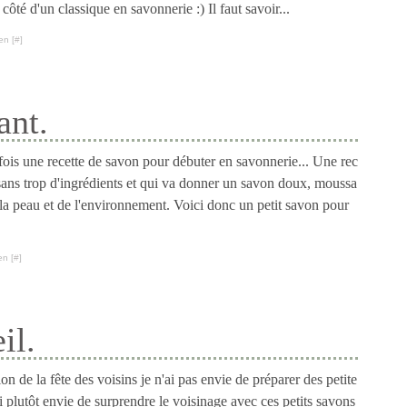
té d'un classique en savonnerie :) Il faut savoir...
en [
#
]
ant.
is une recette de savon pour débuter en savonnerie... Une rec
, sans trop d'ingrédients et qui va donner un savon doux, moussa
 la peau et de l'environnement. Voici donc un petit savon pour
en [
#
]
il.
on de la fête des voisins je n'ai pas envie de préparer des petite
i plutôt envie de surprendre le voisinage avec ces petits savons