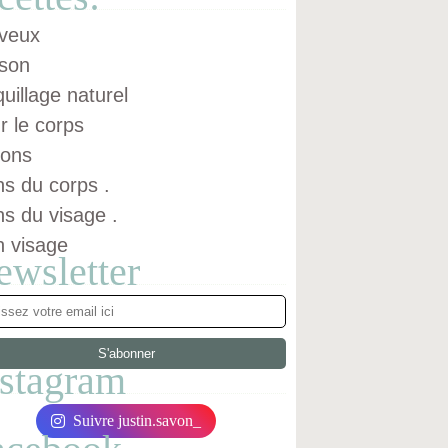
veux
son
uillage naturel
r le corps
ons
ns du corps .
ns du visage .
n visage
ewsletter
nstagram
Suivre justin.savon_