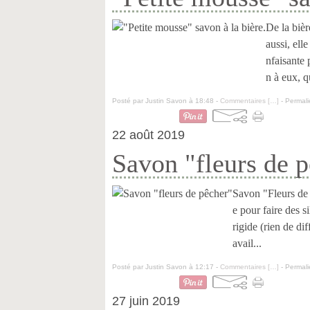
De la bièr
aussi, ell
nfaisante 
n à eux, q
Posté par Justin Savon à 18:48 -
Commentaires [
…
]
- Permali
22 août 2019
Savon "fleurs de 
Savon "Fleurs de 
e pour faire des s
rigide (rien de dif
avail...
Posté par Justin Savon à 12:17 -
Commentaires [
…
]
- Permali
27 juin 2019