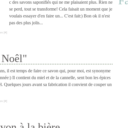
F
c des savons saponifiés qui ne me plaisaient plus. Rien ne
se perd, tout se transforme! Cela faisait un moment que je
voulais essayer d'en faire un... C'est fait:) Bon ok il n'est
pas des plus jolis...
en [
#
]
 Noêl"
s, il est temps de faire ce savon qui, pour moi, est synonyme
année:) Il contient du miel et de la cannelle, sent bon les épices
ël. Quelques jours avant sa fabrication il convient de couper un
en [
#
]
von à la bière.