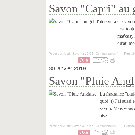
Savon "Capri" au g
Ce savon 
l est tou
mat'easy;
qu'au moin
Posté par Justin Savon à 10:54 -
Commentaires [
…
]
- Permali
30 janvier 2019
Savon "Pluie Angl
La fragrance "plui
quoi :)) J'ai aussi
savon. Mais vous av
aise...
Posté par Justin Savon à 15:57 -
Commentaires [
…
]
- Permali