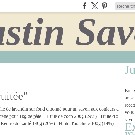
Ju
Bienv
uitée"
artis
recet
elle de lavandin sur fond citronné pour un savon aux couleurs d
vous 
cette pour 1kg de pâte: - Huile de coco 200g (29%) - Huile d'o
savon
Ex
 Beurre de karité 140g (20%) - Huile d'arachide 100g (14%) -
re
..