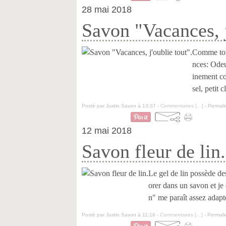
28 mai 2018
Savon "Vacances, j
Comme tous
nces: Odeu
inement co
sel, petit 
Posté par Justin Savon à 13:37 -
Commentaires [
…
]
- Permali
12 mai 2018
Savon fleur de lin.
Le gel de lin possède des
orer dans un savon et je 
n" me paraît assez adaptée
Posté par Justin Savon à 11:16 -
Commentaires [
…
]
- Permali