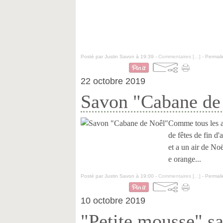
Posté par Justin Savon à 19:39 -
Commentaires [
…
]
- Permali
22 octobre 2019
Savon "Cabane de
Comme tous les an
de fêtes de fin d'
et a un air de No
e orange...
Posté par Justin Savon à 19:00 -
Commentaires [
…
]
- Permali
10 octobre 2019
"Petite mousse" sa