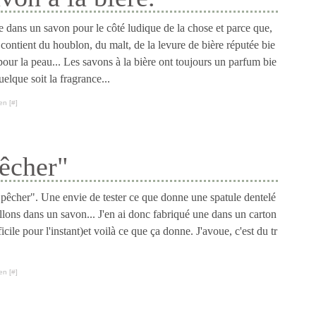
e dans un savon pour le côté ludique de la chose et parce que,
e contient du houblon, du malt, de la levure de bière réputée bie
pour la peau... Les savons à la bière ont toujours un parfum bie
uelque soit la fragrance...
en [
#
]
pêcher"
pêcher". Une envie de tester ce que donne une spatule dentelé
illons dans un savon... J'en ai donc fabriqué une dans un carton
ficile pour l'instant)et voilà ce que ça donne. J'avoue, c'est du tr
en [
#
]