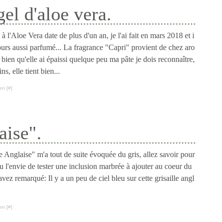
el d'aloe vera.
à l'Aloe Vera date de plus d'un an, je l'ai fait en mars 2018 et i
jours aussi parfumé... La fragrance "Capri" provient de chez aro
 bien qu'elle ai épaissi quelque peu ma pâte je dois reconnaître,
s, elle tient bien...
en [
#
]
aise".
e Anglaise" m'a tout de suite évoquée du gris, allez savoir pour
 eu l'envie de tester une inclusion marbrée à ajouter au coeur du
ez remarqué: Il y a un peu de ciel bleu sur cette grisaille angl
en [
#
]