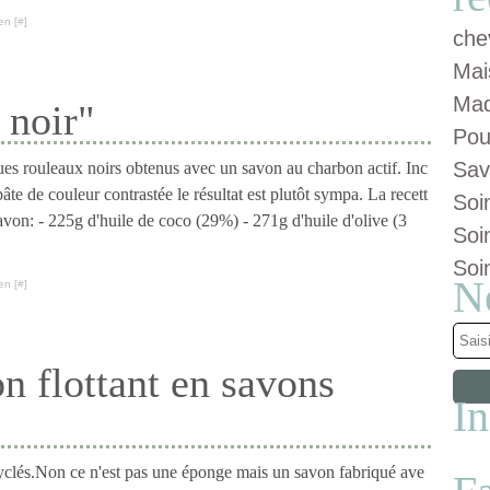
en [
#
]
che
Mai
Maq
 noir"
Pou
Sav
ques rouleaux noirs obtenus avec un savon au charbon actif. Inc
âte de couleur contrastée le résultat est plutôt sympa. La recett
Soi
von: - 225g d'huile de coco (29%) - 271g d'huile d'olive (3
Soi
Soi
N
en [
#
]
n flottant en savons
I
Non ce n'est pas une éponge mais un savon fabriqué ave