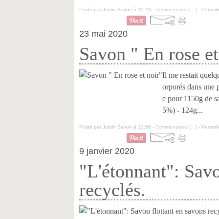
Posté par Justin Savon à 10:23 -
Commentaires [
…
]
- Permali
23 mai 2020
Savon " En rose et
Il me restait quel
orporés dans une p
e pour 1150g de sa
5%) - 124g...
Posté par Justin Savon à 12:56 -
Commentaires [
…
]
- Permali
9 janvier 2020
"L'étonnant": Savo
recyclés.