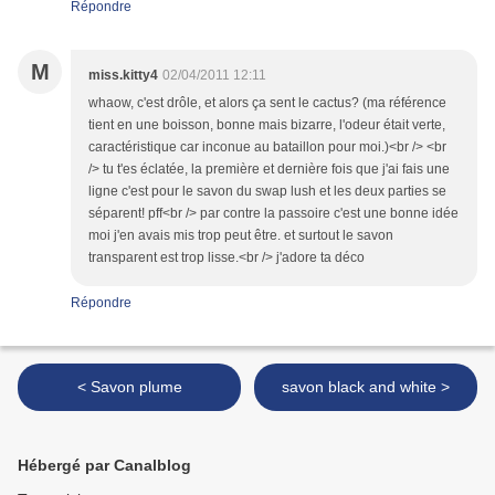
Répondre
M
miss.kitty4
02/04/2011 12:11
whaow, c'est drôle, et alors ça sent le cactus? (ma référence
tient en une boisson, bonne mais bizarre, l'odeur était verte,
caractéristique car inconue au bataillon pour moi.)<br /> <br
/> tu t'es éclatée, la première et dernière fois que j'ai fais une
ligne c'est pour le savon du swap lush et les deux parties se
séparent! pff<br /> par contre la passoire c'est une bonne idée
moi j'en avais mis trop peut être. et surtout le savon
transparent est trop lisse.<br /> j'adore ta déco
Répondre
< Savon plume
savon black and white >
Hébergé par Canalblog