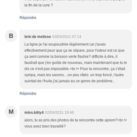
la fin de la cure ?
Répondre
B
brin de melisse
03/04/2011 07:14
La ligne je l'ai soupoudrée légèrement car j'avais
effectivement peur que ça se sépare, pour l'odeur est ce que
ça sent comme la boisson verte flashie? difficile à dire, il
faudrait que j'en goûte de nouveau, mais maintenant que tu le
dis ce n'est pas impossible.<br /> Pour la rencontre, ça c'était
sympa, mais les savons... un peu râtés: un trop foncé, l'autre
suintait de l'huile,j'ai jamais eu ce genre de problème...
Répondre
M
miss.kitty4
02/04/2011 19:46
alors, tu as pris des photos de ta rencontre cette aprem?<br />
vous avez bien travaillé?