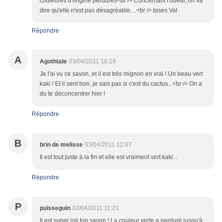
couleures d'origine perdures<br /> Concernant l'odeur, on va
dire qu'elle n'est pas désagréable....<br /> bises Val
Répondre
A
Agothtale
03/04/2011 16:19
Je l'ai vu ce savon, et il est très mignon en vrai ! Un beau vert
kaki ! Et il sent bon, je sais pas si c'est du cactus...<br /> On a
du te déconcentrer hier !
Répondre
B
brin de melisse
03/04/2011 12:07
Il est tout juste à la fin et elle est vraiment vert kaki...
Répondre
P
puisseguin
03/04/2011 11:21
Il est super joli ton savon ! La couleur verte a perduré jusqu'à