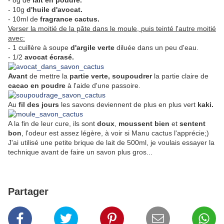
- 8g de
lait en poudre.
- 10g
d'huile d'avocat.
- 10ml de
fragrance cactus.
Verser la moitié de la pâte dans le moule, puis teinté l'autre moitié
avec:
- 1 cuillère à soupe
d'argile verte
diluée dans un peu d'eau.
- 1/2
avocat écrasé.
Avant
de mettre la
partie verte,
soupoudrer
la partie claire de
cacao en poudre
à l'aide d'une passoire.
Au
fil des jours
les savons deviennent de plus en plus vert
kaki.
A la fin de leur cure, ils sont
doux
,
moussent bien
et
sentent
bon
, l'odeur est assez légère, à voir si Manu cactus l'apprécie;)
J'ai utilisé une petite brique de lait de 500ml, je voulais essayer la
technique avant de faire un savon plus gros...
Partager