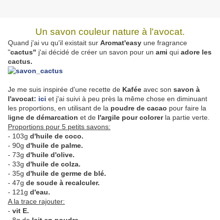
Un savon couleur nature à l'avocat.
Quand j'ai vu qu'il existait sur
Aromat'easy
une fragrance
"
cactus"
j'ai décidé de créer un savon pour un
ami
qui
adore les
cactus.
Je me suis inspirée d'une recette de
Kafée
avec son
savon à
l'avocat
: ici
et j'ai suivi à peu près la même chose en diminuant
les proportions, en utilisant de la
poudre de cacao
pour faire la
l
igne de démarcation
et de
l'argile pour colorer
la partie verte.
Proportions pour 5 petits savons:
- 103g
d'huile de coco.
- 90g
d'huile de palme.
- 73g
d'huile d'olive.
- 33g
d'huile de colza.
- 35g
d'huile de germe de blé.
- 47g
de soude à recalculer.
- 121g
d'eau.
A la trace rajouter:
-
vit E.