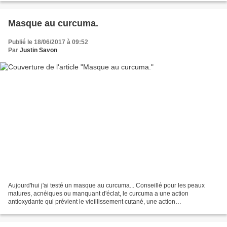
Masque au curcuma.
Publié le 18/06/2017 à 09:52
Par
Justin Savon
Aujourd'hui j'ai testé un masque au curcuma... Conseillé pour les peaux
matures, acnéiques ou manquant d'éclat, le curcuma a une action
antioxydante qui prévient le vieillissement cutané, une action
antibactérienne, et une action anti-inflammatoire. Et...