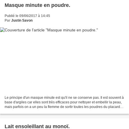
Masque minute en poudre.
Publié le 09/06/2017 à 14:45
Par
Justin Savon
Le principe d'un masque minute est qu'il ne se conserve pas. Il est souvent à
base d'argiles car elles sont très efficaces pour nettoyer et embellir la peau,
mais parfois on a un peu la flemme de sortir toutes les poudres du placard
pour faire son petit...
Lait ensoleillant au monoï.