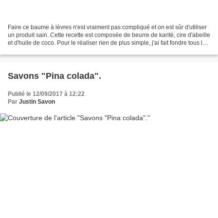
Faire ce baume à lèvres n'est vraiment pas compliqué et on est sûr d'utiliser
un produit sain. Cette recette est composée de beurre de karité, cire d'abeille
et d'huile de coco. Pour le réaliser rien de plus simple, j'ai fait fondre tous les
ingrédients...
Savons "Pina colada".
Publié le 12/09/2017 à 12:22
Par
Justin Savon