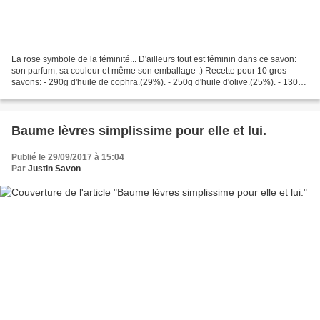
La rose symbole de la féminité... D'ailleurs tout est féminin dans ce savon:
son parfum, sa couleur et même son emballage ;) Recette pour 10 gros
savons: - 290g d'huile de cophra.(29%). - 250g d'huile d'olive.(25%). - 130g
d'huile de ricin.(13%). - 130g...
Baume lèvres simplissime pour elle et lui.
Publié le 29/09/2017 à 15:04
Par
Justin Savon