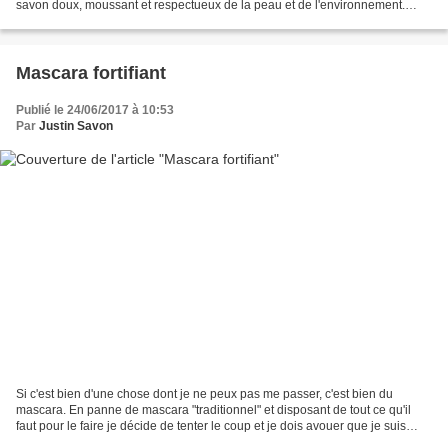
savon doux, moussant et respectueux de la peau et de l'environnement.
Voici donc un petit savon pour débuter....
Mascara fortifiant
Publié le 24/06/2017 à 10:53
Par
Justin Savon
Si c'est bien d'une chose dont je ne peux pas me passer, c'est bien du
mascara. En panne de mascara "traditionnel" et disposant de tout ce qu'il
faut pour le faire je décide de tenter le coup et je dois avouer que je suis
satisfaite du résultat. J'avais...