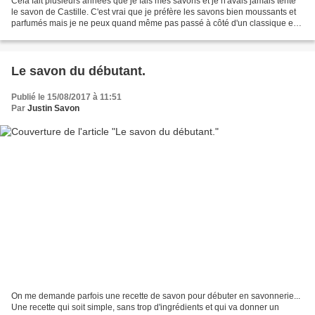
Cela fait plusieurs années que je fais mes savons et je n'avais jamais tenté
le savon de Castille. C'est vrai que je préfère les savons bien moussants et
parfumés mais je ne peux quand même pas passé à côté d'un classique en
savonnerie :) Il faut savoir...
Le savon du débutant.
Publié le 15/08/2017 à 11:51
Par
Justin Savon
On me demande parfois une recette de savon pour débuter en savonnerie...
Une recette qui soit simple, sans trop d'ingrédients et qui va donner un