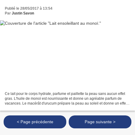
Publié le 28/05/2017 à 13:54
Par
Justin Savon
Ce lait pour le corps hydrate, parfume et paillette la peau sans aucun effet
gras. L'huile de monoï est nourrissante et donne un agréable parfum de
vacances. Le macérât d'urucum prépare la peau au soleil et donne un effet
bonne mine. Petite précision:...
< Page précédente
Page suivante >