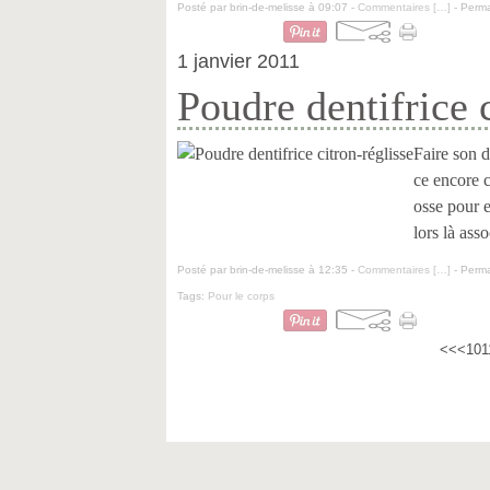
Posté par brin-de-melisse à 09:07 -
Commentaires [
…
]
- Perma
1 janvier 2011
Poudre dentifrice 
Faire son d
ce encore c
osse pour 
lors là asso
Posté par brin-de-melisse à 12:35 -
Commentaires [
…
]
- Perma
Tags:
Pour le corps
<<
<
10
1