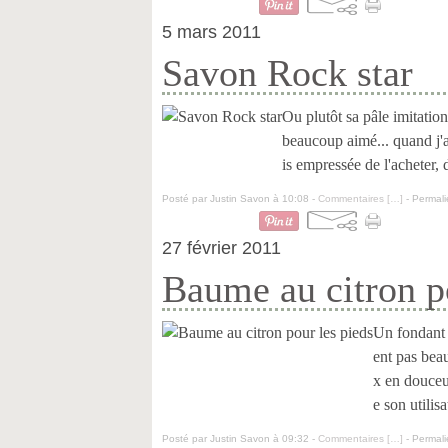
5 mars 2011
Savon Rock star
Ou plutôt sa pâle imitation..
beaucoup aimé... quand j'
is empressée de l'acheter, d'
Posté par Justin Savon à 10:08 -
Commentaires [
…
]
- Permali
27 février 2011
Baume au citron p
Un fondant s
ent pas beau
x en douceu
e son utilisa
Posté par Justin Savon à 09:32 -
Commentaires [
…
]
- Permali