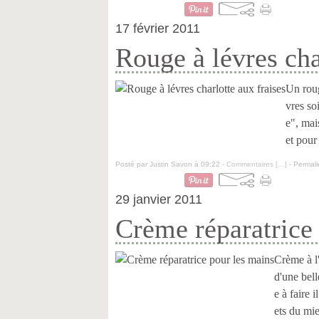
17 février 2011
Rouge à lévres cha
Un roug
vres so
e", mai
et pour
Posté par Justin Savon à 09:22 -
Commentaires [
…
]
- Permali
29 janvier 2011
Crème réparatrice
Crème à l'
d'une bell
e à faire i
ets du mie