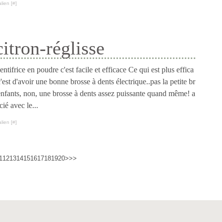
lien [
#
]
citron-réglisse
entifrice en poudre c'est facile et efficace Ce qui est plus effica
'est d'avoir une bonne brosse à dents électrique..pas la petite br
enfants, non, une brosse à dents assez puissante quand même! a
cié avec le...
lien [
#
]
1
12
13
14
15
16
17
18
19
20
>
>>