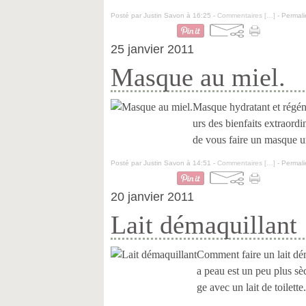
Posté par Justin Savon à 16:25 -
Commentaires [
…
]
- Permali
25 janvier 2011
Masque au miel.
Masque hydratant et régéné
urs des bienfaits extraord
de vous faire un masque un
Posté par Justin Savon à 14:51 -
Commentaires [
…
]
- Permali
20 janvier 2011
Lait démaquillant
Comment faire un lait dém
a peau est un peu plus sèc
ge avec un lait de toilett