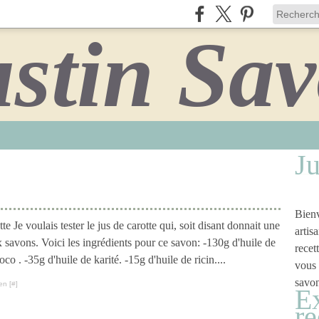
Ju
Bienv
e Je voulais tester le jus de carotte qui, soit disant donnait une
artis
 savons. Voici les ingrédients pour ce savon: -130g d'huile de
recet
co . -35g d'huile de karité. -15g d'huile de ricin....
vous 
savon
en [
#
]
Ex
re