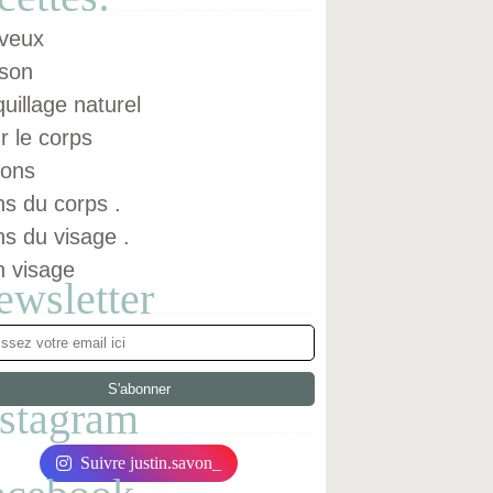
veux
son
uillage naturel
r le corps
ons
ns du corps .
ns du visage .
n visage
ewsletter
nstagram
Suivre justin.savon_