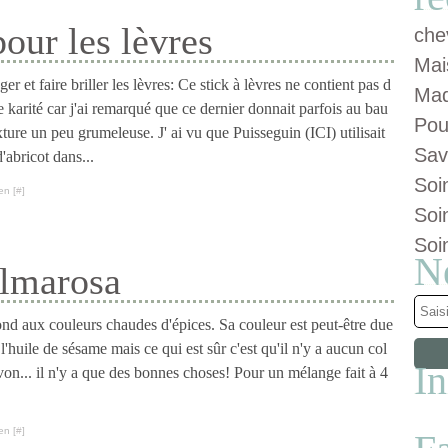
our les lèvres
che
Mai
er et faire briller les lèvres: Ce stick à lèvres ne contient pas d
Maq
e karité car j'ai remarqué que ce dernier donnait parfois au bau
Pou
ture un peu grumeleuse. J' ai vu que Puisseguin (ICI) utilisait
Sav
d'abricot dans...
Soi
en [
#
]
Soi
Soi
N
almarosa
nd aux couleurs chaudes d'épices. Sa couleur est peut-être due
l'huile de sésame mais ce qui est sûr c'est qu'il n'y a aucun col
I
von... il n'y a que des bonnes choses! Pour un mélange fait à 4
en [
#
]