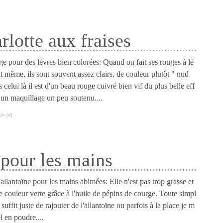
rlotte aux fraises
e pour des lèvres bien colorées: Quand on fait ses rouges à lè
it même, ils sont souvent assez clairs, de couleur plutôt " nud
s celui là il est d'un beau rouge cuivré bien vif du plus belle eff
 un maquillage un peu soutenu....
en [
#
]
 pour les mains
allantoïne pour les mains abimées: Elle n'est pas trop grasse et
e couleur verte grâce à l'huile de pépins de courge. Toute simpl
l suffit juste de rajouter de l'allantoïne ou parfois à la place je m
l en poudre....