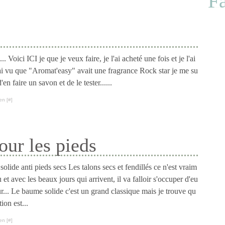
F
. Voici ICI je que je veux faire, je l'ai acheté une fois et je l'ai
ai vu que "Aromat'easy" avait une fragrance Rock star je me su
en faire un savon et de le tester......
en [
#
]
our les pieds
olide anti pieds secs Les talons secs et fendillés ce n'est vraim
 et avec les beaux jours qui arrivent, il va falloir s'occuper d'eu
r... Le baume solide c'est un grand classique mais je trouve qu
tion est...
en [
#
]