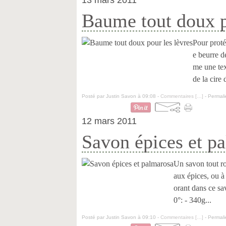
13 mars 2011
Baume tout doux p
Pour protég
e beurre d
me une tex
de la cire 
Posté par Justin Savon à 09:08 -
Commentaires [
…
]
- Permali
12 mars 2011
Savon épices et p
Un savon tout ro
aux épices, ou à 
orant dans ce sa
0°: - 340g...
Posté par Justin Savon à 09:10 -
Commentaires [
…
]
- Permali