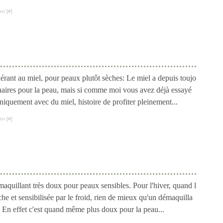
en [
#
]
rant au miel, pour peaux plutôt sèches: Le miel a depuis toujo
inaires pour la peau, mais si comme moi vous avez déjà essayé
iquement avec du miel, histoire de profiter pleinement...
en [
#
]
aquillant très doux pour peaux sensibles. Pour l'hiver, quand l
he et sensibilisée par le froid, rien de mieux qu'un démaquilla
e. En effet c'est quand même plus doux pour la peau...