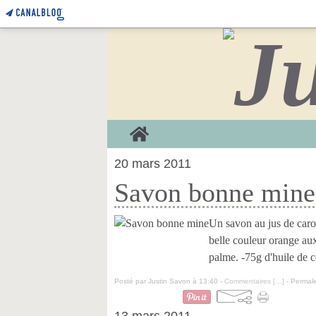
Home
20 mars 2011
Savon bonne mine
Un savon au jus de carott
belle couleur orange aux
palme. -75g d'huile de co
Posté par Justin Savon à 13:40 -
Commentaires [
…
]
- Permali