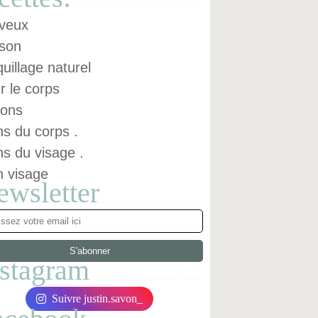
veux
son
uillage naturel
r le corps
ons
ns du corps .
ns du visage .
n visage
ewsletter
nstagram
Suivre justin.savon_