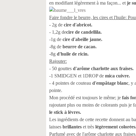
en modifiant légèrement à ma façon... et
je s
Faire fondre le beurre, les cires et l'huile: Pou
- 2g de
cire d'abricot.
- 1,2g de
cire de candellila.
-1g de
cire d'abeille jaune.
-8g de
beurre de cacao.
-8g
d'huile de ricin.
Rajouter:
- 50 gouttes
d'arôme charlotte aux fraises.
-1 SMIDGEN et 1DROP de
mica cuivre.
- 4 pointes de couteau
d'empâtage blanc
, y 
pointe.
Mon procédé est toujours le même; je
fais f
rajoutant plus ou moins de colorants puis je f
le stick à lèvres.
Les ingrédients de cette recette donnent au 
laisses
brillantes
et très
légèrement colorées
Parfumé avec de l'arôme charlotte aux fraises