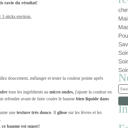
uis ravie du résultat!
che
r 3 sticks environ.
Mai
Maq
Pou
Sav
Soi
Soi
Soi
N
allez doucement, mélanger et tester la couleur pointe après
ondre
tous les ingrédients au
micro ondes
, j'ajuste la couleur en
ais refondre avant de faire couler le baume
bien liquide dans
I
baume une
texture très douce
. Il
glisse
sur les lèvres et les
.
,
ce baume est super!