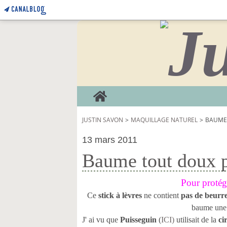
Home
JUSTIN SAVON
>
MAQUILLAGE NATUREL
>
BAUME 
13 mars 2011
Baume tout doux p
Pour protéger
Ce
stick à lèvres
ne contient
pas de beurr
baume une 
J' ai vu que
Puisseguin
(
ICI)
utilisait de la
ci