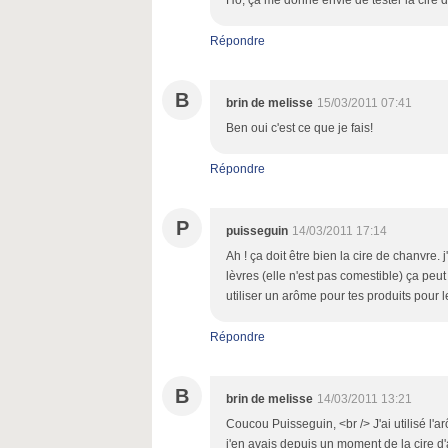
Ho, ça me donne envie de tester la cire d'a
Répondre
B
brin de melisse
15/03/2011 07:41
Ben oui c'est ce que je fais!
Répondre
P
puisseguin
14/03/2011 17:14
Ah ! ça doit être bien la cire de chanvre. 
lèvres (elle n'est pas comestible) ça pe
utiliser un arôme pour tes produits pour le
Répondre
B
brin de melisse
14/03/2011 13:21
Coucou Puisseguin, <br /> J'ai utilisé l
j'en avais depuis un moment de la cire d'ab