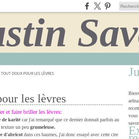
Ju
TOUT DOUX POUR LES LÈVRES
Bienv
our les lèvres
artis
recet
 et faire briller les lèvres:
vous 
e de karité
car j'ai remarqué que ce dernier donnait parfois au
savon
Ex
texture un peu
grumeleuse.
re
re d'abricot
dans ces baumes, j'ai donc essayé avec cette cire