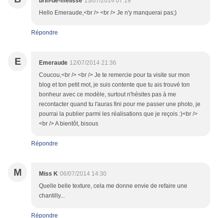
brin-de-melisse
13/07/2014 07:19
Hello Emeraude,<br /> <br /> Je n'y manquerai pas;)
Répondre
E
Emeraude
12/07/2014 21:36
Coucou,<br /> <br /> Je te remercie pour ta visite sur mon
blog et ton petit mot, je suis contente que tu ais trouvé ton
bonheur avec ce modèle, surtout n'hésites pas à me
recontacter quand tu l'auras fini pour me passer une photo, je
pourrai la publier parmi les réalisations que je reçois :)<br />
<br /> A bientôt, bisous
Répondre
M
Miss K
06/07/2014 14:30
Quelle belle texture, cela me donne envie de refaire une
chantilly...
Répondre