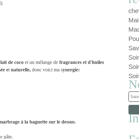
):
che
Mai
Maq
Pou
Sav
Soi
 lait de coco
et un mélange de
fragrances et d'huiles
Soi
ée e
t
naturelle,
donc voici ma s
ynergie:
Soi
N
I
marbrage à la baguette sur le dessus
.
e pâte.