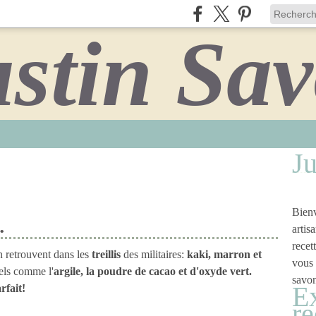
Ju
Bienv
.
artis
recet
n retrouvent dans les
treillis
des militaires:
kaki, marron et
vous 
rels comme l'
argile, la poudre de cacao et d'oxyde vert.
savon
Ex
rfait!
re