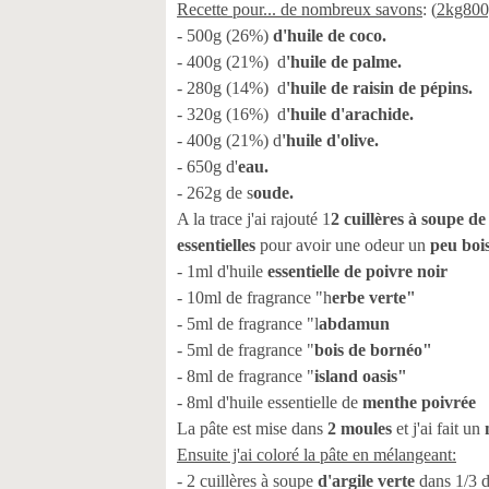
Recette pour... de nombreux savons
: (
2kg800
- 500g (26%)
d'huile de coco.
- 400g (21%) d
'huile de palme.
- 280g (14%) d
'huile de raisin de pépins.
- 320g (16%) d
'huile d'arachide.
- 400g (21%) d
'huile d'olive.
- 650g d'
eau.
- 262g de s
oude.
A la trace j'ai rajouté 1
2 cuillères à soupe de
essentielles
pour avoir une odeur un
peu bois
- 1ml d'huile
essentielle de poivre noir
- 10ml de fragrance "h
erbe verte"
- 5ml de fragrance "l
abdamun
- 5ml de fragrance "
bois de bornéo"
- 8ml de fragrance "
island oasis"
- 8ml d'huile essentielle de
menthe poivrée
La pâte est mise dans
2 moules
et j'ai fait un
Ensuite j'ai coloré la pâte en mélangeant:
- 2 cuillères à soupe
d'argile verte
dans 1/3 d