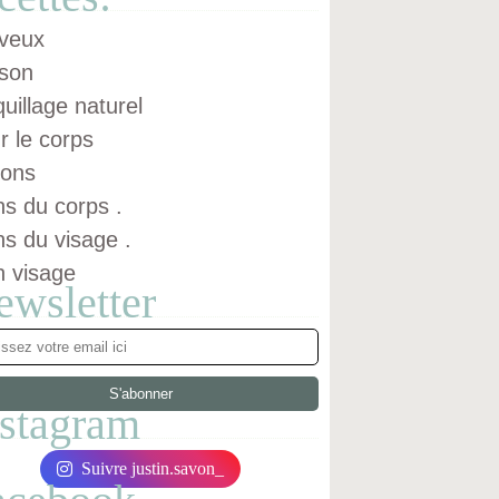
veux
son
uillage naturel
r le corps
ons
ns du corps .
ns du visage .
n visage
ewsletter
nstagram
Suivre justin.savon_