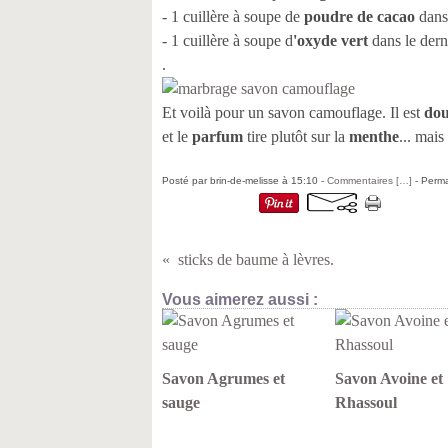
- 1 cuillère à soupe de
poudre de cacao
dans 
- 1 cuillère à soupe d
'oxyde vert
dans le derni
.
Et voilà pour un savon camouflage. Il est
do
et le
parfum
tire plutôt sur la
menthe
... mais
Posté par brin-de-melisse à 15:10 -
Commentaires [
…
]
- Perma
sticks de baume à lèvres.
Vous aimerez aussi :
Savon Agrumes et
Savon Avoine et
sauge
Rhassoul