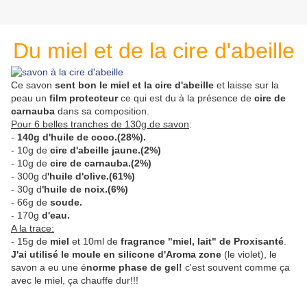
Du miel et de la cire d'abeille
Ce savon
sent bon le miel et la cire d'abeille
et laisse sur la
peau un
film protecteur
ce qui est du à la présence de
cire de
carnauba
dans sa composition.
Pour 6 belles tranches de 130g de savon
:
-
140g d'huile de coco.(28%).
- 10g de
cire d'abeille jaune.(2%)
- 10g de
cire de carnauba.(2%)
- 300g d
'huile d'olive.(61%)
- 30g d
'huile de noix.(6%)
- 66g de
soude.
- 170g
d'eau.
A la trace:
- 15g de
miel
et 10ml de
fragrance "miel, lait" de Proxisanté
.
J'ai utilisé le moule en silicone d'Aroma zone
(le violet), le
savon a eu une é
norme phase de gel!
c'est souvent comme ça
avec le miel, ça chauffe dur!!!