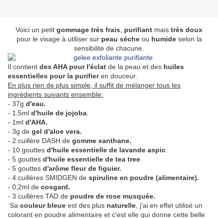
Voici un petit
gommage très frais
,
purifiant
mais
très doux
pour le visage à utiliser sur
peau sèche
ou
humide
selon la
sensibilité de chacune.
Il contient
des AHA pour l'éclat
de la peau et des
huiles
essentielles pour la purifier
en douceur.
En plus rien de plus simple, il suffit de mélanger tous les
ingrédients suivants ensemble:
- 37g
d'eau.
- 1,5ml
d'huile de jojoba
.
- 1ml
d'AHA.
- 3g de
gel d'aloe vera.
- 2 cuillère DASH de
gomme xanthane.
- 10 gouttes
d'huile essentielle de lavande aspic
.
- 5 gouttes
d'huile essentielle de tea tree
.
- 5 gouttes
d'arôme fleur de figuier.
- 4 cuillères SMIDGEN de
spiruline en poudre (alimentaire).
- 0,2ml de
cosgard.
- 3 cuillères TAD de
poudre de rose musquée.
Sa
couleur bleue
est des plus
naturelle
, j'ai en effet utilisé un
colorant en poudre alimentaire et c'est elle qui donne cette belle