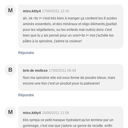
M
miss.kitty4
17/06/2011 12:16
ah, ok.<br /> c'est très bien à manger ça contient les 8 acides
aminés essentiels, et des minéraux et oligo éléments,(parfait
pour les végétariens, ou les enfants mal-nutris) donc c'est
bien que tu y ais pensé pour un soin!<br /> moi j'achète les
pâtes à la spiruline, j'adore la couleur!
Répondre
B
brin de melisse
17/06/2011 06:49
Non ma spiruline elle est sous forme de poudre bleue, mais
encore une fois c'est un produit pour la patisserie!
Répondre
M
miss.kitty4
16/06/2011 21:56
très sympa ce petit masque hydratant qu'on termine par un
gommage, c'est vrai que j'adore ce genre de recette. enfin