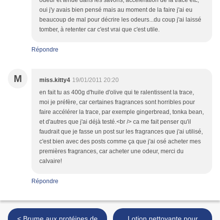
odeur et tenue dans les savons, accélération de la trace etc,
oui j'y avais bien pensé mais au moment de la faire j'ai eu
beaucoup de mal pour décrire les odeurs...du coup j'ai laissé
tomber, à retenter car c'est vrai que c'est utile.
Répondre
M
miss.kitty4
19/01/2011 20:20
en fait tu as 400g d'huile d'olive qui te ralentissent la trace,
moi je préfère, car certaines fragrances sont horribles pour
faire accélérer la trace, par exemple gingerbread, tonka bean,
et d'autres que j'ai déjà testé.<br /> ca me fait penser qu'il
faudrait que je fasse un post sur les fragrances que j'ai utilisé,
c'est bien avec des posts comme ça que j'ai osé acheter mes
premières fragrances, car acheter une odeur, merci du
calvaire!
Répondre
< Brume aux protéines de
Lotion nettoyante pour