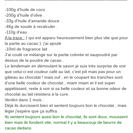
:
-100g d'huile de coco .
-200g d'huile d'olive .
-33g d'huile d'amande douce .
-46g de soude à recalculer .
-110g d'eau .
A la trace :
( qui est apparu heureusement bien plus vite que pour
la partie au cacao ): j'ai ajouté
-10ml de fragrance lait .
J'ai coulé ce mélange sur la partie colorée et saupoudré par
dessus de la poudre de cacao .
Le lendemain en démoulant le savon je suis très surprise de voir
que celui-ci est couleur café au lait, c'est joli mais pas pour un
gâteau au chocolat ! mais ouf , en le coupant les tranches sont
d'une belle couleur de chocolat , miam miam et il est super
appétissant, reste à voir si sa belle couleur et sa bonne odeur de
chocolat au lait résistera à la cure.
Verdict dans 1 mois :
Déjà ils durcissent bien et sentent toujours bon le chocolat , mais
léger j'espère que ça suffira.
Ils sentent toujours aussi bon le chocolat, ils sont doux, moussent
bien mais ils fondent vite, normal il y a beaucoup de beurre de
cacao dedans.