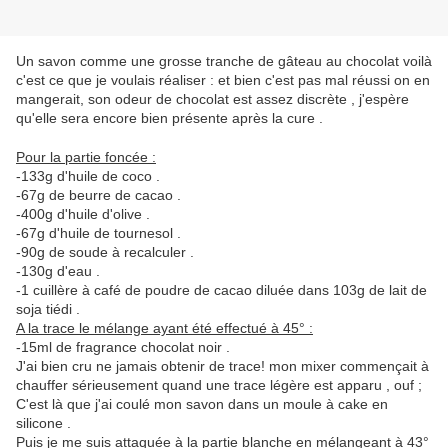
Un savon comme une grosse tranche de gâteau au chocolat voilà
c'est ce que je voulais réaliser : et bien c'est pas mal réussi on en
mangerait, son odeur de chocolat est assez discrète , j'espère
qu'elle sera encore bien présente après la cure .
Pour la partie foncée :
-133g d'huile de coco .
-67g de beurre de cacao .
-400g d'huile d'olive .
-67g d'huile de tournesol .
-90g de soude à recalculer .
-130g d'eau .
-1 cuillère à café de poudre de cacao diluée dans 103g de lait de
soja tiédi .
A la trace le mélange ayant été effectué à 45° :
-15ml de fragrance chocolat noir .
J'ai bien cru ne jamais obtenir de trace! mon mixer commençait à
chauffer sérieusement quand une trace légère est apparu , ouf ;
C'est là que j'ai coulé mon savon dans un moule à cake en
silicone .
Puis je me suis attaquée à la partie blanche en mélangeant à 43°