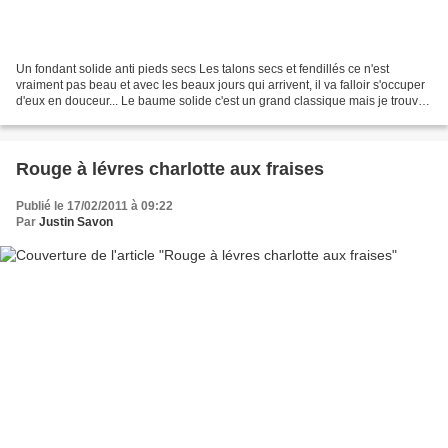
Un fondant solide anti pieds secs Les talons secs et fendillés ce n'est
vraiment pas beau et avec les beaux jours qui arrivent, il va falloir s'occuper
d'eux en douceur... Le baume solide c'est un grand classique mais je trouve
que son utilisation est...
Rouge à lévres charlotte aux fraises
Publié le 17/02/2011 à 09:22
Par
Justin Savon